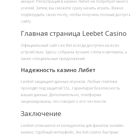
аккаунт. Регистрация в казино Либет не потребует много
усилий. Затем, вы сможете сразу начать играть. Важно
подтвердить свою почту, чтобы получить полный доступ к
сайту.
Главная страница Leebet Casino
Официальный сайт Lee Bet всегда доступен на всех
устройствах. Здесь собраны лучшие слоты и автоматы, а
также специальные предложения.
Надежность казино Либет
Leebet защищает данные игроков. Любые платежи
проходят под защитой SSL, гарантируя безопасность
ваших данных. Дополнительно, платформа
лицензирована, что говорит о его честности.
Заключение
Leebet отличается от конкурентов для фанатов онлайн-
казино. Удобный интерфейс, lee bet casino быстрые