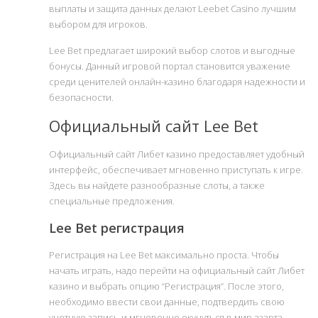
выплаты и защита данных делают Leebet Casino лучшим
выбором для игроков.
Lee Bet предлагает широкий выбор слотов и выгодные
бонусы. Данный игровой портал становится уважение
среди ценителей онлайн-казино благодаря надежности и
безопасности.
Официальный сайт Lee Bet
Официальный сайт Либет казино предоставляет удобный
интерфейс, обеспечивает мгновенно приступать к игре.
Здесь вы найдете разнообразные слоты, а также
специальные предложения.
Lee Bet регистрация
Регистрация на Lee Bet максимально проста. Чтобы
начать играть, надо перейти на официальный сайт Либет
казино и выбрать опцию “Регистрация”. После этого,
необходимо ввести свои данные, подтвердить свою
учетную запись и мгновенно окунуться в мир азарта.