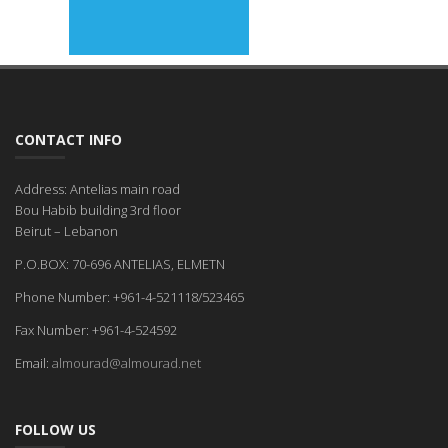
CONTACT INFO
Address: Antelias main road
Bou Habib building 3rd floor
Beirut – Lebanon
P.O.BOX: 70-696 ANTELIAS, ELMETN
Phone Number: +961-4-521118/523465
Fax Number: +961-4-524592
Email:
almourad@almourad.net
FOLLOW US