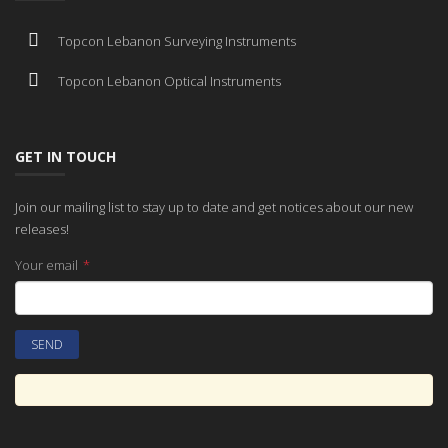
Topcon Lebanon Surveying Instruments
Topcon Lebanon Optical Instruments
GET IN TOUCH
Join our mailing list to stay up to date and get notices about our new
releases!
Your email
*