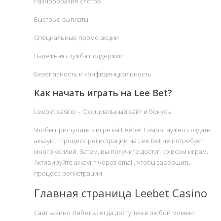
Разнообразие слотов
Быстрые выплаты
Специальные промо-акции
Надежная служба поддержки
Безопасность и конфиденциальность
Как начать играть на Lee Bet?
Leebet casino – Официальный сайт и бонусы
Чтобы приступить к игре на Leebet Casino, нужно создать
аккаунт. Процесс регистрации на Lee Bet не потребует
много усилий. Затем, вы получите доступ ко всем играм.
Активируйте аккаунт через email, чтобы завершить
процесс регистрации.
Главная страница Leebet Casino
Сайт казино Либет всегда доступен в любой момент.