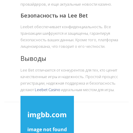
провайдеров, и еще актуальные новости казино.
Безопасность на Lee Bet
Leebet обеспечивает конфиденциальность. Все
транзакции шифруются и защищены, гарантируя
безопасность ваших данных. Кроме того, платформа
лицензирована, что говорит о его честности.
Выводы
Lee Bet отличается от конкурентов для тех, кто ценит
качественные игры и надежность. Простой процесс
регистрации, надежная поддержка и безопасность
делают
Leebet Casino
идеальным местом для игры.