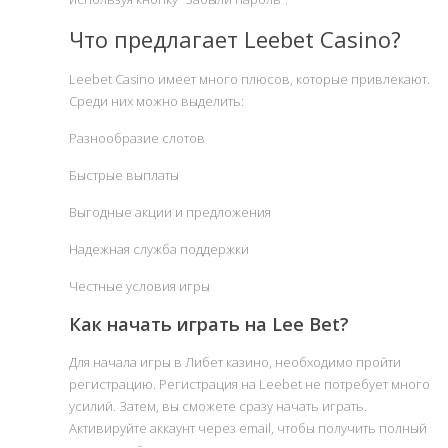
Что предлагает Leebet Casino?
Leebet Casino имеет много плюсов, которые привлекают.
Среди них можно выделить:
Разнообразие слотов
Быстрые выплаты
Выгодные акции и предложения
Надежная служба поддержки
Честные условия игры
Как начать играть на Lee Bet?
Для начала игры в Либет казино, необходимо пройти
регистрацию. Регистрация на Leebet не потребует много
усилий. Затем, вы сможете сразу начать играть.
Активируйте аккаунт через email, чтобы получить полный