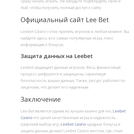
сразу начать играть. Не забудьте подтвердить свой e-
mail, чтобы получить полный доступ к сайту.
Официальный сайт Lee Bet
Leebet Casino готов принять игроков в любой момент. Вы
найдете здесь все самые популярные игры, плюс
информация о бонусах.
Защита данных на Leebet
Leebet защищает данные игроков. Весь финансовый
процесс шифруются и защищены, гарантируя
безопасность ваших данных. Также, ресурс работает по
лицензии, что делает его надежным.
Заключение
Lee Bet является одним из лучших казино для тех,
Leebet
Casino
кто ценит качественные игры и надежность.
Широкий выбор игр,
Leebet casino
щедрые бонусы и
защита данных делают Leebet Casino местом, где стоит