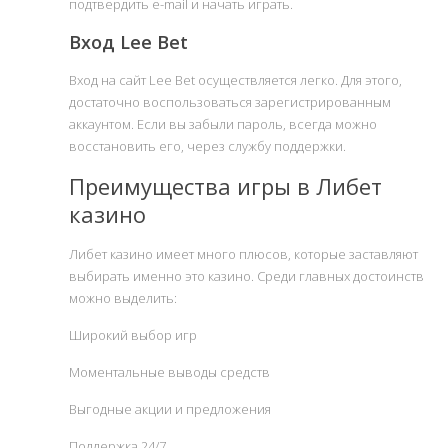
подтвердить e-mail и начать играть.
Вход Lee Bet
Вход на сайт Lee Bet осуществляется легко. Для этого,
достаточно воспользоваться зарегистрированным
аккаунтом. Если вы забыли пароль, всегда можно
восстановить его, через службу поддержки.
Преимущества игры в Либет
казино
Либет казино имеет много плюсов, которые заставляют
выбирать именно это казино. Среди главных достоинств
можно выделить:
Широкий выбор игр
Моментальные выводы средств
Выгодные акции и предложения
Поддержка 24/7