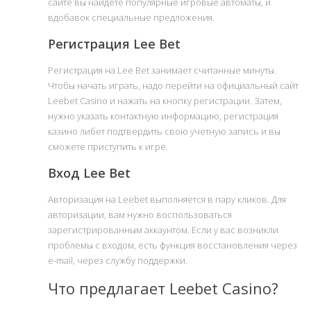
сайте вы найдете популярные игровые автоматы, и
вдобавок специальные предложения.
Регистрация Lee Bet
Регистрация на Lee Bet занимает считанные минуты.
Чтобы начать играть, надо перейти на официальный сайт
Leebet Casino и нажать на кнопку регистрации. Затем,
нужно указать контактную информацию, регистрация
казино либет подтвердить свою учетную запись и вы
сможете приступить к игре.
Вход Lee Bet
Авторизация на Leebet выполняется в пару кликов. Для
авторизации, вам нужно воспользоваться
зарегистрированным аккаунтом. Если у вас возникли
проблемы с входом, есть функция восстановления через
e-mail, через службу поддержки.
Что предлагает Leebet Casino?