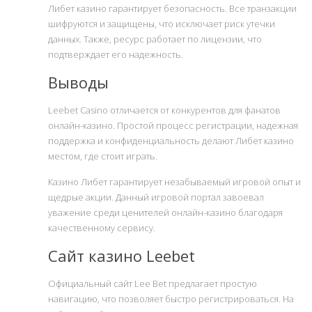
Либет казино гарантирует безопасность. Все транзакции
шифруются и защищены, что исключает риск утечки
данных. Также, ресурс работает по лицензии, что
подтверждает его надежность.
Выводы
Leebet Casino отличается от конкурентов для фанатов
онлайн-казино. Простой процесс регистрации, надежная
поддержка и конфиденциальность делают Либет казино
местом, где стоит играть.
Казино Либет гарантирует незабываемый игровой опыт и
щедрые акции. Данный игровой портал завоевал
уважение среди ценителей онлайн-казино благодаря
качественному сервису.
Сайт казино Leebet
Официальный сайт Lee Bet предлагает простую
навигацию, что позволяет быстро регистрироваться. На