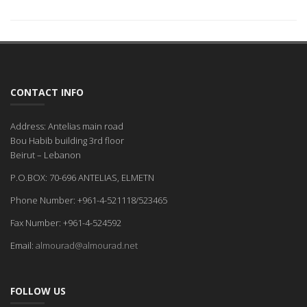
CONTACT INFO
Address: Antelias main road
Bou Habib building 3rd floor
Beirut – Lebanon
P.O.BOX: 70-696 ANTELIAS, ELMETN
Phone Number: +961-4-521118/523465
Fax Number: +961-4-524592
Email:
almourad@almourad.net
FOLLOW US