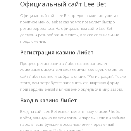
Официальный сайт Lee Bet
Официальный сайт Lee Bet предоставляет интуитивно
понятное меню, leebet casino что позволяет быстро
регистрироваться. На официальном сайте Lee Bet
доступны разнообразные слоты, а также специальные
предложения.
Регистрация казино Либет
Процесс регистрации в Либет казино занимает
считанные минуты. Для начала игры, вам нужно зайти на
сайт Либет казино и выбрать опцию “Регистрация”. После
этого, вам потребуется заполнить стандартную форму,
подтвердить e-mail и мгновенно окунуться в мир азарта.
Вход в казино Либет
Вход на сайт Lee Bet выполняется в пару кликов. Чтобы
войти, вам нужно ввести логин и пароль. Если вы забыли
пароль, есть функция восстановления через e-mail,
используя кнопку “Забыли пароль”.