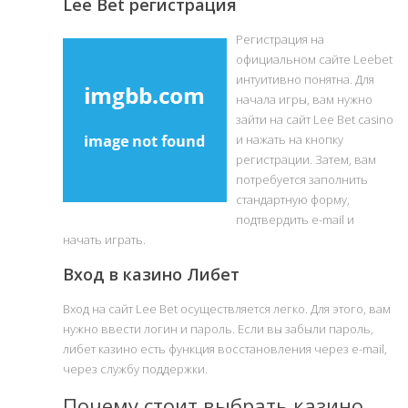
Lee Bet регистрация
Регистрация на
официальном сайте Leebet
интуитивно понятна. Для
начала игры, вам нужно
зайти на сайт Lee Bet casino
и нажать на кнопку
регистрации. Затем, вам
потребуется заполнить
стандартную форму,
подтвердить e-mail и
начать играть.
Вход в казино Либет
Вход на сайт Lee Bet осуществляется легко. Для этого, вам
нужно ввести логин и пароль. Если вы забыли пароль,
либет казино есть функция восстановления через e-mail,
через службу поддержки.
Почему стоит выбрать казино