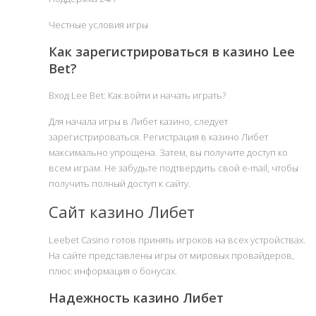
Честные условия игры
Как зарегистрироваться в казино Lee
Bet?
Вход Lee Bet: Как войти и начать играть?
Для начала игры в Либет казино, следует
зарегистрироваться. Регистрация в казино Либет
максимально упрощена. Затем, вы получите доступ ко
всем играм. Не забудьте подтвердить свой e-mail, чтобы
получить полный доступ к сайту.
Сайт казино Либет
Leebet Casino готов принять игроков на всех устройствах.
На сайте представлены игры от мировых провайдеров,
плюс информация о бонусах.
Надежность казино Либет