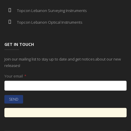
Topcon Lebanon Surveying Instruments
Topcon Lebanon Optical Instruments
GET IN TOUCH
Join our mailing list to stay up to date and get notices about our new
releases!
Your email
*