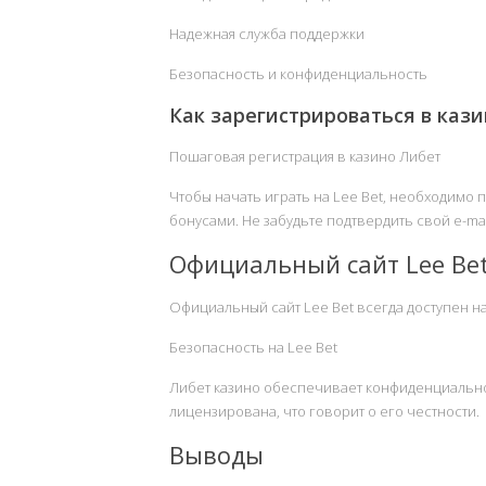
Надежная служба поддержки
Безопасность и конфиденциальность
Как зарегистрироваться в кази
Пошаговая регистрация в казино Либет
Чтобы начать играть на Lee Bet, необходимо 
бонусами. Не забудьте подтвердить свой e-ma
Официальный сайт Lee Be
Официальный сайт Lee Bet всегда доступен на
Безопасность на Lee Bet
Либет казино обеспечивает конфиденциально
лицензирована, что говорит о его честности.
Выводы