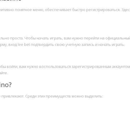
уитивно понятное меню, обеспечивает быстро регистрироваться. Здес
ьно проста. Чтобы начать играть, вам нужно перейти на официальный 
му, вход lee bet подтвердить свою учетную запись и начать играть.
тобы войти, вам нужно воспользоваться зарегистрированным аккаунтом.
йте.
ino?
е привлекают. Среди этих преимуществ можно выделить: