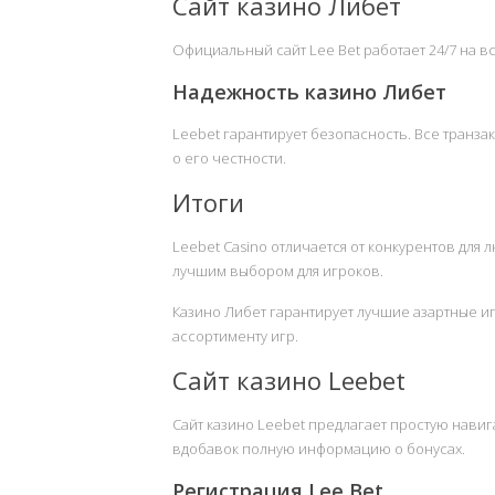
Сайт казино Либет
Официальный сайт Lee Bet работает 24/7 на в
Надежность казино Либет
Leebet гарантирует безопасность. Все транза
о его честности.
Итоги
Leebet Casino отличается от конкурентов для 
лучшим выбором для игроков.
Казино Либет гарантирует лучшие азартные и
ассортименту игр.
Сайт казино Leebet
Сайт казино Leebet предлагает простую нави
вдобавок полную информацию о бонусах.
Регистрация Lee Bet