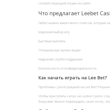
соответствующей опции на сайте.
Что предлагает Leebet Cas
Либет казино имеет много плюсов, которые з
Широкий выбор игр
Быстрые выплаты
Специальные промо-акции
Надежная служба поддержки
Безопасность и конфиденциальность
Как начать играть на Lee Bet?
Проблемы с регистрацией на Lee Bet? Решен
Чтобы приступить к игре на Leebet Casino, с
бонусами. Важно подтвердить свою почту, что