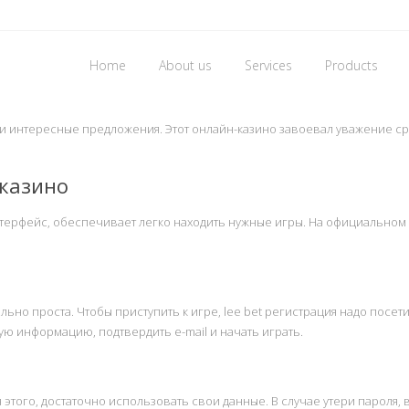
Home
About us
Services
Products
 и вход
и интересные предложения. Этот онлайн-казино завоевал уважение ср
казино
нтерфейс, обеспечивает легко находить нужные игры. На официальном 
ьно проста. Чтобы приступить к игре, lee bet регистрация надо посети
ную информацию, подтвердить e-mail и начать играть.
ля этого, достаточно использовать свои данные. В случае утери пароля