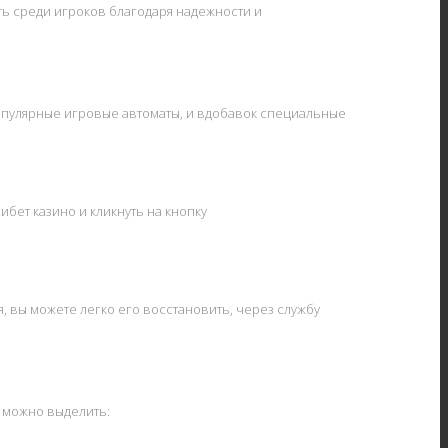
ь среди игроков благодаря надежности и
популярные игровые автоматы, и вдобавок специальные
ибет казино и кликнуть на кнопку
я, вы можете легко его восстановить, через службу
в можно выделить: