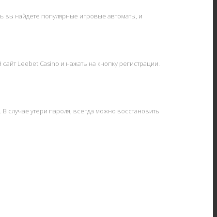
ь вы найдете популярные игровые автоматы, и
сайт Leebet Casino и нажать на кнопку регистрации.
 В случае утери пароля, всегда можно восстановить