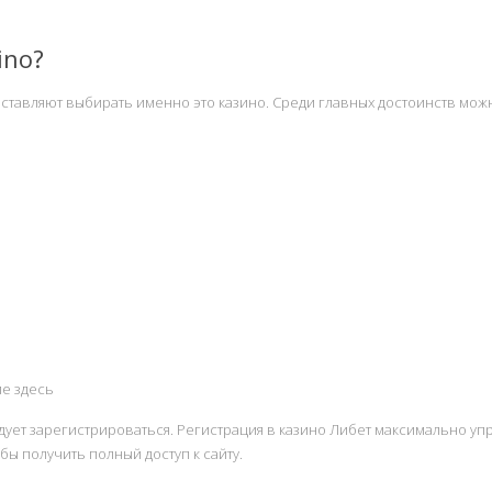
ino?
аставляют выбирать именно это казино. Среди главных достоинств мож
ие здесь
ледует зарегистрироваться. Регистрация в казино Либет максимально 
бы получить полный доступ к сайту.