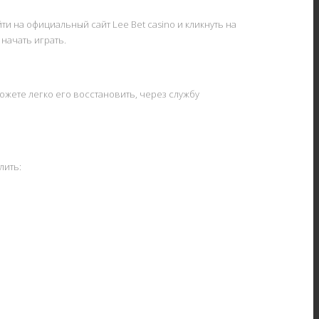
ти на официальный сайт Lee Bet casino и кликнуть на
начать играть.
можете легко его восстановить, через службу
лить: