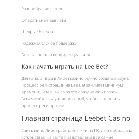
Разнообразие слотов
Оперативные выплаты
Щедрые бонусы
Надежная служба поддержки
Безопасность и конфиденциальность
Как начать играть на Lee Bet?
Для начала игры в Либет казино, нужно создать аккаунт.
Процесс регистрации на Lee Bet занимает минимум
времени. Затем, вы сможете сразу начать играть.
Активируйте аккаунт через email, чтобы завершить
процесс регистрации.
Главная страница Leebet Casino
Сайт казино Либет работает 24/7 и на ПК, и на мобильных
устройствах. На сайте представлены все самые