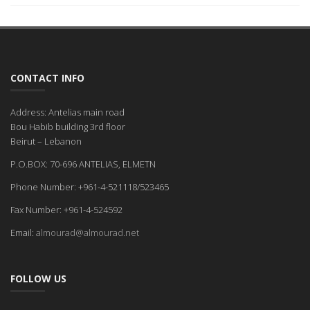
CONTACT INFO
Address: Antelias main road
Bou Habib building 3rd floor
Beirut – Lebanon
P.O.BOX: 70-696 ANTELIAS, ELMETN
Phone Number: +961-4-521118/523465
Fax Number: +961-4-524592
Email:
almourad@almourad.net
FOLLOW US