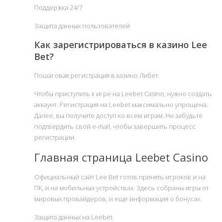
Поддержка 24/7
Защита данных пользователей
Как зарегистрироваться в казино Lee
Bet?
Пошаговая регистрация в казино Либет
Чтобы приступить к игре на Leebet Casino, нужно создать
аккаунт. Регистрация на Leebet максимально упрощена.
Далее, вы получите доступ ко всем играм. Не забудьте
подтвердить свой e-mail, чтобы завершить процесс
регистрации.
Главная страница Leebet Casino
Официальный сайт Lee Bet готов принять игроков и на
ПК, и на мобильных устройствах. Здесь собраны игры от
мировых провайдеров, и еще информация о бонусах.
Защита данных на Leebet