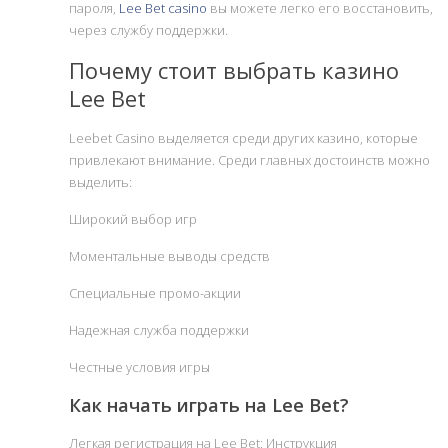
пароля,
Lee Bet casino
вы можете легко его восстановить,
через службу поддержки.
Почему стоит выбрать казино
Lee Bet
Leebet Casino выделяется среди других казино, которые
привлекают внимание. Среди главных достоинств можно
выделить:
Широкий выбор игр
Моментальные выводы средств
Специальные промо-акции
Надежная служба поддержки
Честные условия игры
Как начать играть на Lee Bet?
Легкая регистрация на Lee Bet: Инструкция