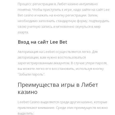
Процесс регистрации в Либет казино интуитивно
понятна. Чтобы приступить к игре, надо зайти на сайт Lee
Bet casino и нажать на кнопку регистрации. Затем,
необходимо заполнить стандартную форму, подтвердить
свою учетную запись и мгновенно окунуться в мир
азарта.
Вход на сайт Lee Bet
Авторизация на Leebet осуществляется легко. Для
авторизации, вам нужно воспользоваться
зарегистрированным аккаунтом. В случае утери пароля,
вы можете легко его восстановить, используя кнопку
“Забыли пароль”.
Преимущества игры в Либет
казино
Leebet Casino выделяется среди других казино, которые
привлекают внимание. Среди этих преимуществ можно
выделить: