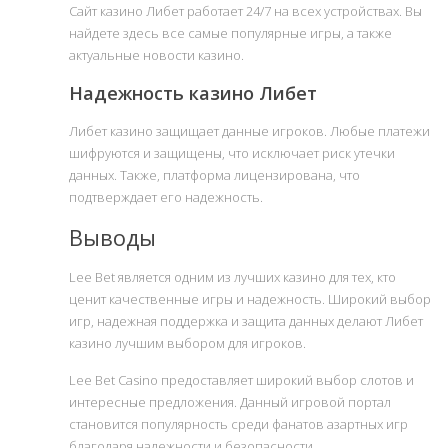
Сайт казино Либет работает 24/7 на всех устройствах. Вы
найдете здесь все самые популярные игры, а также
актуальные новости казино.
Надежность казино Либет
Либет казино защищает данные игроков. Любые платежи
шифруются и защищены, что исключает риск утечки
данных. Также, платформа лицензирована, что
подтверждает его надежность.
Выводы
Lee Bet является одним из лучших казино для тех, кто
ценит качественные игры и надежность. Широкий выбор
игр, надежная поддержка и защита данных делают Либет
казино лучшим выбором для игроков.
Lee Bet Casino предоставляет широкий выбор слотов и
интересные предложения. Данный игровой портал
становится популярность среди фанатов азартных игр
благодаря надежности и безопасности.