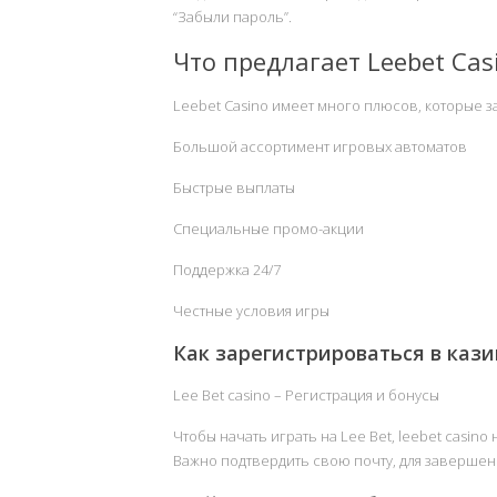
“Забыли пароль”.
Что предлагает Leebet Cas
Leebet Casino имеет много плюсов, которые з
Большой ассортимент игровых автоматов
Быстрые выплаты
Специальные промо-акции
Поддержка 24/7
Честные условия игры
Как зарегистрироваться в кази
Lee Bet casino – Регистрация и бонусы
Чтобы начать играть на Lee Bet, leebet casino
Важно подтвердить свою почту, для завершен