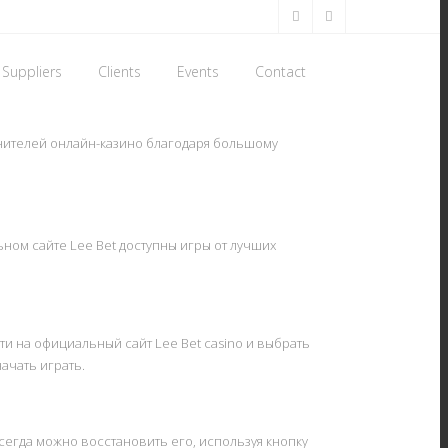
Suppliers
Clients
Events
Contact
енителей онлайн-казино благодаря большому
ном сайте Lee Bet доступны игры от лучших
и на официальный сайт Lee Bet casino и выбрать
ачать играть.
всегда можно восстановить его, используя кнопку