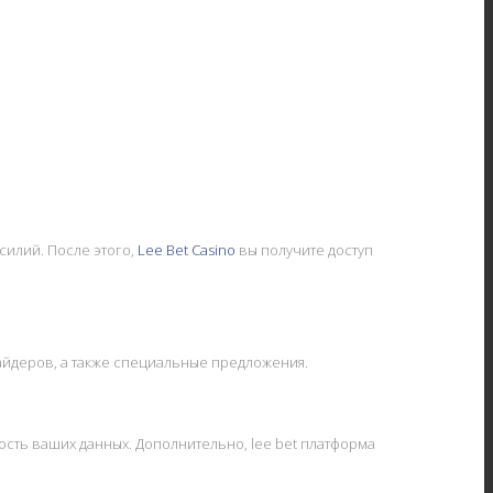
силий. После этого,
Lee Bet Casino
вы получите доступ
вайдеров, а также специальные предложения.
сть ваших данных. Дополнительно, lee bet платформа