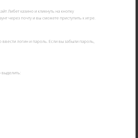
айт Либет казино и кликнуть на кнопку
унт через почту и вы сможете приступить к игре.
о ввести логин и пароль. Если вы забыли пароль,
 выделить: