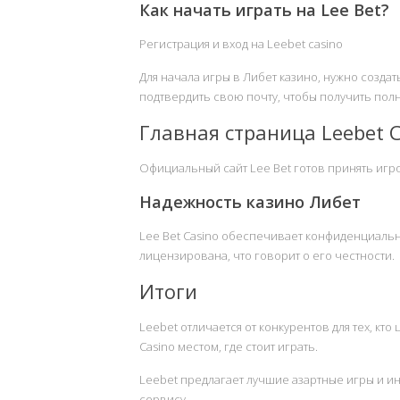
Как начать играть на Lee Bet?
Регистрация и вход на Leebet casino
Для начала игры в Либет казино, нужно создат
подтвердить свою почту, чтобы получить полны
Главная страница Leebet 
Официальный сайт Lee Bet готов принять игр
Надежность казино Либет
Lee Bet Casino обеспечивает конфиденциаль
лицензирована, что говорит о его честности.
Итоги
Leebet отличается от конкурентов для тех, к
Casino местом, где стоит играть.
Leebet предлагает лучшие азартные игры и и
сервису.