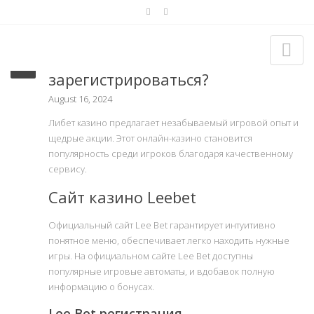
Lee Bet регистрация: Как
зарегистрироваться?
August 16, 2024
Либет казино предлагает незабываемый игровой опыт и
щедрые акции. Этот онлайн-казино становится
популярность среди игроков благодаря качественному
сервису.
Сайт казино Leebet
Официальный сайт Lee Bet гарантирует интуитивно
понятное меню, обеспечивает легко находить нужные
игры. На официальном сайте Lee Bet доступны
популярные игровые автоматы, и вдобавок полную
информацию о бонусах.
Lee Bet регистрация