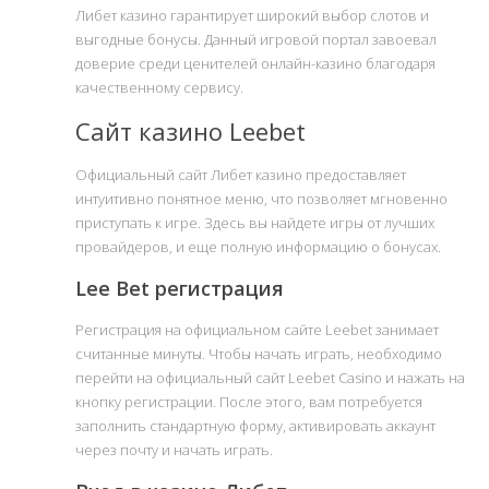
Либет казино гарантирует широкий выбор слотов и
выгодные бонусы. Данный игровой портал завоевал
доверие среди ценителей онлайн-казино благодаря
качественному сервису.
Сайт казино Leebet
Официальный сайт Либет казино предоставляет
интуитивно понятное меню, что позволяет мгновенно
приступать к игре. Здесь вы найдете игры от лучших
провайдеров, и еще полную информацию о бонусах.
Lee Bet регистрация
Регистрация на официальном сайте Leebet занимает
считанные минуты. Чтобы начать играть, необходимо
перейти на официальный сайт Leebet Casino и нажать на
кнопку регистрации. После этого, вам потребуется
заполнить стандартную форму, активировать аккаунт
через почту и начать играть.