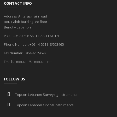
CONTACT INFO
Address: Antelias main road
Bou Habib building 3rd floor
Beirut – Lebanon
P.O.BOX: 70-696 ANTELIAS, ELMETN
Phone Number: +961-4-521118/523465
Fax Number: +961-4-524592
Email:
almourad@almourad.net
FOLLOW US
Topcon Lebanon Surveying Instruments
Topcon Lebanon Optical Instruments