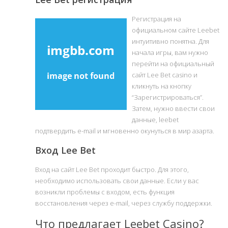
Регистрация на
официальном сайте Leebet
интуитивно понятна. Для
начала игры, вам нужно
перейти на официальный
сайт Lee Bet casino и
кликнуть на кнопку
“Зарегистрироваться”.
Затем, нужно ввести свои
данные, leebet
подтвердить e-mail и мгновенно окунуться в мир азарта.
Вход Lee Bet
Вход на сайт Lee Bet проходит быстро. Для этого,
необходимо использовать свои данные. Если у вас
возникли проблемы с входом, есть функция
восстановления через e-mail, через службу поддержки.
Что предлагает Leebet Casino?