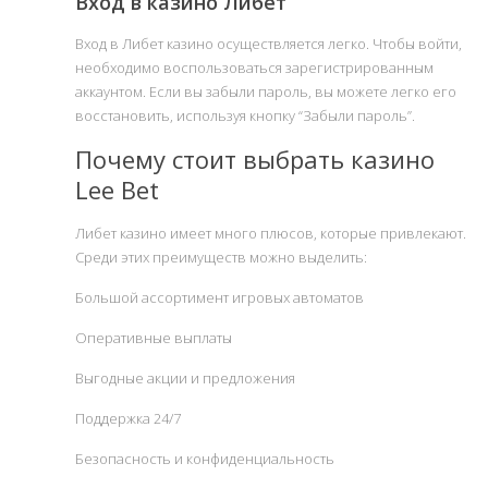
Вход в казино Либет
Вход в Либет казино осуществляется легко. Чтобы войти,
необходимо воспользоваться зарегистрированным
аккаунтом. Если вы забыли пароль, вы можете легко его
восстановить, используя кнопку “Забыли пароль”.
Почему стоит выбрать казино
Lee Bet
Либет казино имеет много плюсов, которые привлекают.
Среди этих преимуществ можно выделить:
Большой ассортимент игровых автоматов
Оперативные выплаты
Выгодные акции и предложения
Поддержка 24/7
Безопасность и конфиденциальность