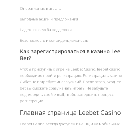
Оперативные выплаты
Выгодные акции и предложения
Надежная служба поддержки
Безопасность и конфиденциальность
Как зарегистрироваться в казино Lee
Bet?
Чтобы приступить к игре на Leebet Casino, leebet casino
необходимо пройти регистрацию. Регистрация в казино
Либет не потребует много усилий. После этого, вход lee
bet вы сможете сразу начать играть. Не забудьте
подтвердить свой e-mail, чтобы завершить процесс
регистрации.
Главная страница Leebet Casino
Leebet Casino всегда доступен и на ПК, и на мобильных