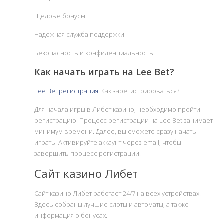
Щедрые бонусы
Надежная служба поддержки
Безопасность и конфиденциальность
Как начать играть на Lee Bet?
Lee Bet регистрация
: Как зарегистрироваться?
Для начала игры в Либет казино, необходимо пройти
регистрацию. Процесс регистрации на Lee Bet занимает
минимум времени. Далее, вы сможете сразу начать
играть. Активируйте аккаунт через email, чтобы
завершить процесс регистрации.
Сайт казино Либет
Сайт казино Либет работает 24/7 на всех устройствах.
Здесь собраны лучшие слоты и автоматы, а также
информация о бонусах.