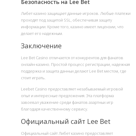
Безопасность на Lee Bet
Либет казино защищает данные игроков. Любые платежи
проходят под защитой SSL, обеспечивая защиту
информации. Кроме того, казино имеет лицензии, что
делает его надежным.
Заключение
Lee Bet Casino отличается от конкурентов для фанатов
онлайн-казино. Простой процесс регистрации, надежная
поддержка и защита данных делают Lee Bet местом, где
стоит играть.
Leebet Casino предоставляет незабываемый игровой
опыт и интересные предложения. Эта платформа
завоевал уважение среди фанатов азартных игр
благодаря качественному сервису.
Официальный сайт Lee Bet
Официальный сайт Либет казино предоставляет