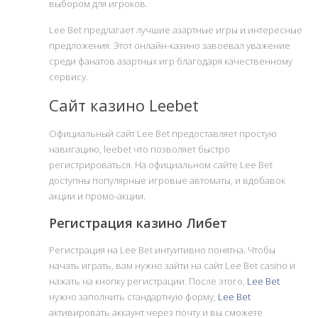
выбором для игроков.
Lee Bet предлагает лучшие азартные игры и интересные
предложения. Этот онлайн-казино завоевал уважение
среди фанатов азартных игр благодаря качественному
сервису.
Сайт казино Leebet
Официальный сайт Lee Bet предоставляет простую
навигацию, leebet что позволяет быстро
регистрироваться. На официальном сайте Lee Bet
доступны популярные игровые автоматы, и вдобавок
акции и промо-акции.
Регистрация казино Либет
Регистрация на Lee Bet интуитивно понятна. Чтобы
начать играть, вам нужно зайти на сайт Lee Bet casino и
нажать на кнопку регистрации. После этого,
Lee Bet
нужно заполнить стандартную форму,
Lee Bet
активировать аккаунт через почту и вы сможете