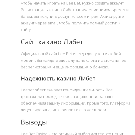
Чтобы начать играть на Lee Bet, нужно создать аккаунт.
Регистрация в казино Либет занимает минимум времени.
Затем, вы получите доступ ко всем играм. Активируйте
аккаунт через email, чтобы получить полный доступ к
сайту.
Сайт казино Либет
Официальный сайт Lee Bet всегда доступен в любой
момент. Вы найдете здесь лучшие слоты и автоматы, lee
bet регистрация и еще информация о бонусах.
Надежность казино Либет
Leebet обеспечивает конфиденциальность. Все
транзакции проходят через защищенные каналы,
обеспечивая защиту информации. Кроме того, платформа
лицензирована, что говорит о его честности.
Выводы
Lee Bet Casino – это отличный выбор для тех, кто ценит