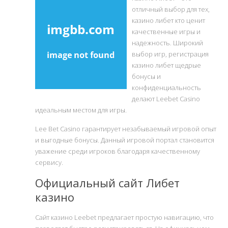
отличный выбор для тех,
казино либет кто ценит
качественные игры и
надежность. Широкий
выбор игр, регистрация
казино либет щедрые
бонусы и
конфиденциальность
делают Leebet Casino
идеальным местом для игры.
Lee Bet Casino гарантирует незабываемый игровой опыт
и выгодные бонусы. Данный игровой портал становится
уважение среди игроков благодаря качественному
сервису.
Официальный сайт Либет
казино
Сайт казино Leebet предлагает простую навигацию, что