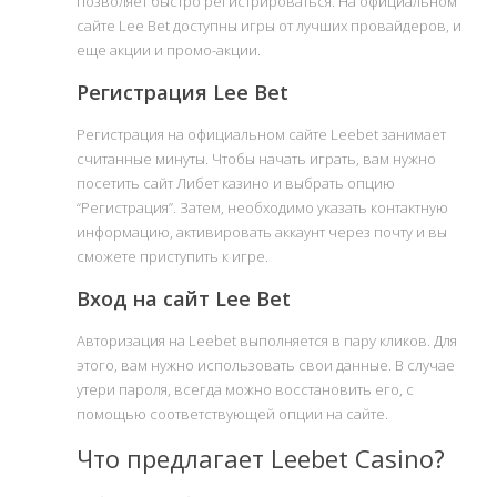
позволяет быстро регистрироваться. На официальном
сайте Lee Bet доступны игры от лучших провайдеров, и
еще акции и промо-акции.
Регистрация Lee Bet
Регистрация на официальном сайте Leebet занимает
считанные минуты. Чтобы начать играть, вам нужно
посетить сайт Либет казино и выбрать опцию
“Регистрация”. Затем, необходимо указать контактную
информацию, активировать аккаунт через почту и вы
сможете приступить к игре.
Вход на сайт Lee Bet
Авторизация на Leebet выполняется в пару кликов. Для
этого, вам нужно использовать свои данные. В случае
утери пароля, всегда можно восстановить его, с
помощью соответствующей опции на сайте.
Что предлагает Leebet Casino?