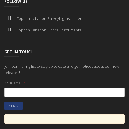
FOLLOW US
Topcon Lebanon Surveying Instruments
Topcon Lebanon Optical Instruments
GET IN TOUCH
Join our mailing list to stay up to date and get notices about our new
releases!
Your email
*