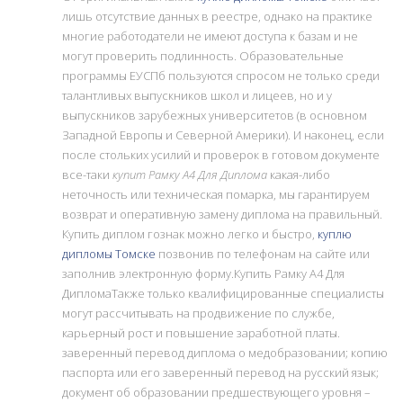
лишь отсутствие данных в реестре, однако на практике
многие работодатели не имеют доступа к базам и не
могут проверить подлинность. Образовательные
программы ЕУСПб пользуются спросом не только среди
талантливых выпускников школ и лицеев, но и у
выпускников зарубежных университетов (в основном
Западной Европы и Северной Америки). И наконец, если
после стольких усилий и проверок в готовом документе
все-таки
купит Рамку А4 Для Диплома
какая-либо
неточность или техническая помарка, мы гарантируем
возврат и оперативную замену диплома на правильный.
Купить диплом гознак можно легко и быстро,
куплю
дипломы Томске
позвонив по телефонам на сайте или
заполнив электронную форму.Купить Рамку А4 Для
ДипломаТакже только квалифицированные специалисты
могут рассчитывать на продвижение по службе,
карьерный рост и повышение заработной платы.
заверенный перевод диплома о медобразовании; копию
паспорта или его заверенный перевод на русский язык;
документ об образовании предшествующего уровня –