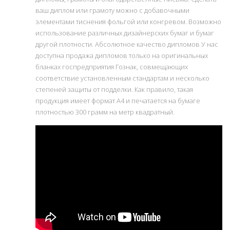
ваш диплом или грамоту можно с добавочными
элементами тиснения фольгой или конгревом. Возможно
использование различных дизайнерских бумаг и бумаг
другой плотности. Абсолютное качество дипломов У нас
доступна продажа дипломов только на оригинальных
бланках госпредприятия Гознак, совмещающих
соответствие установленным стандартам и несколько
степеней защиты от подделки. Как правило, такая
продукция имеет формат А4 и печатается на бумаге
плотностью 300 грамм на метр квадратный.