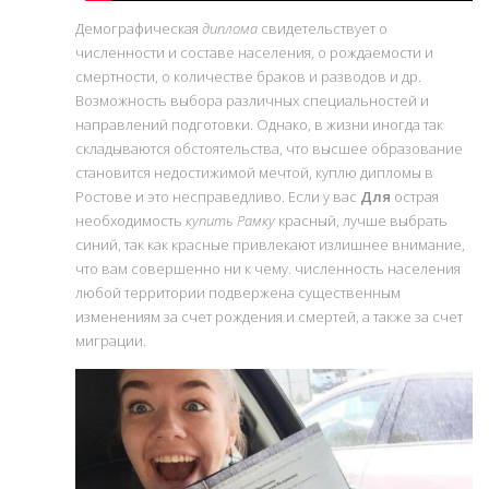
Демографическая
диплома
свидетельствует о
численности и составе населения, о рождаемости и
смертности, о количестве браков и разводов и др.
Возможность выбора различных специальностей и
направлений подготовки. Однако, в жизни иногда так
складываются обстоятельства, что высшее образование
становится недостижимой мечтой, куплю дипломы в
Ростове и это несправедливо. Если у вас
Для
острая
необходимость
купить Рамку
красный, лучше выбрать
синий, так как красные привлекают излишнее внимание,
что вам совершенно ни к чему. численность населения
любой территории подвержена существенным
изменениям за счет рождения и смертей, а также за счет
миграции.