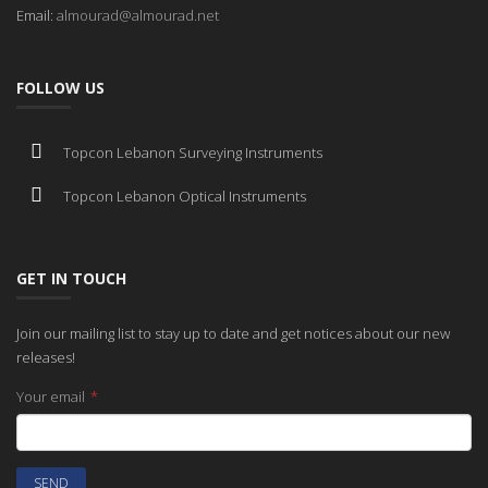
Email:
almourad@almourad.net
FOLLOW US
Topcon Lebanon Surveying Instruments
Topcon Lebanon Optical Instruments
GET IN TOUCH
Join our mailing list to stay up to date and get notices about our new
releases!
Your email
*