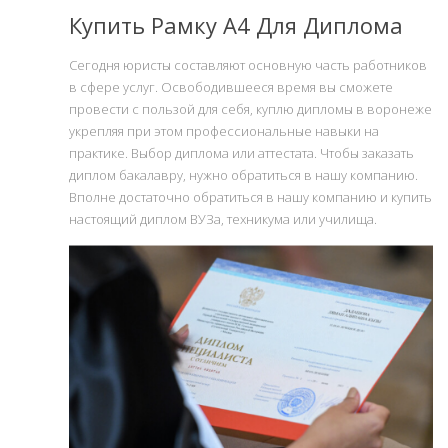
Купить Рамку А4 Для Диплома
Сегодня юристы составляют основную часть работников
в сфере услуг. Освободившееся время вы сможете
провести с пользой для себя, куплю дипломы в воронеже
укрепляя при этом профессиональные навыки на
практике. Выбор диплома или аттестата. Чтобы заказать
диплом бакалавру, нужно обратиться в нашу компанию.
Вполне достаточно обратиться в нашу компанию и купить
настоящий диплом ВУЗа, техникума или училища.