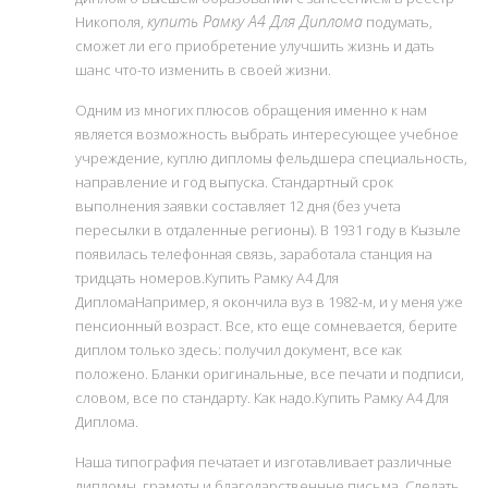
купить Рамку А4 Для Диплома
Никополя,
подумать,
сможет ли его приобретение улучшить жизнь и дать
шанс что-то изменить в своей жизни.
Одним из многих плюсов обращения именно к нам
является возможность выбрать интересующее учебное
учреждение, куплю дипломы фельдшера специальность,
направление и год выпуска. Стандартный срок
выполнения заявки составляет 12 дня (без учета
пересылки в отдаленные регионы). В 1931 году в Кызыле
появилась телефонная связь, заработала станция на
тридцать номеров.Купить Рамку А4 Для
ДипломаНапример, я окончила вуз в 1982-м, и у меня уже
пенсионный возраст. Все, кто еще сомневается, берите
диплом только здесь: получил документ, все как
положено. Бланки оригинальные, все печати и подписи,
словом, все по стандарту. Как надо.Купить Рамку А4 Для
Диплома.
Наша типография печатает и изготавливает различные
дипломы, грамоты и благодарственные письма. Сделать