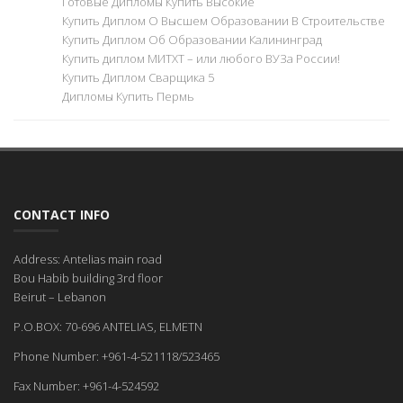
Готовые Дипломы Купить Высокие
Купить Диплом О Высшем Образовании В Строительстве
Купить Диплом Об Образовании Калининград
Купить диплом МИТХТ – или любого ВУЗа России!
Купить Диплом Сварщика 5
Дипломы Купить Пермь
CONTACT INFO
Address: Antelias main road
Bou Habib building 3rd floor
Beirut – Lebanon
P.O.BOX: 70-696 ANTELIAS, ELMETN
Phone Number: +961-4-521118/523465
Fax Number: +961-4-524592