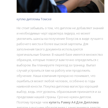
куплю дипломы Томске
Не стоит забывать о том, что диплом не добавляет знаний
и необходимых черт характера лидера, но может
увеличить шансы на получение бонусов в виде лучшего
рабочего места и более высокой зарплаты. Для
заполнения такого документа используются
оригинальные бланки. В нашей базе имеется множество
образцов, которые помогут вам точно определиться с
выбором. Вы планируете переезд за границу. Выпал
случай устроиться там на работу или продолжить
обучение. Наша компания прекрасно понимает, что
ошибиться может любой человек, особенно в годы
наивной юности. Покупка диплома магистра хороший
выбор, ведь этот уровень образования признается и за
пределами нашей страны. Срочно нужен диплом.
Поэтому прежде чем
купить Рамку А4 Для Диплома
диплом о высшем образовании с занесением в реестр