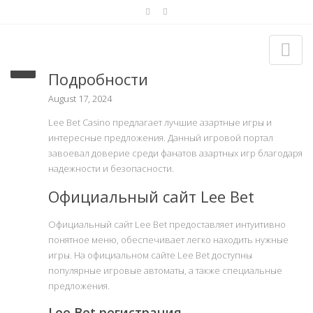
Вход на сайт Lee Bet casino:
Подробности
August 17, 2024
Lee Bet Casino предлагает лучшие азартные игры и
интересные предложения. Данный игровой портал
завоевал доверие среди фанатов азартных игр благодаря
надежности и безопасности.
Официальный сайт Lee Bet
Официальный сайт Lee Bet предоставляет интуитивно
понятное меню, обеспечивает легко находить нужные
игры. На официальном сайте Lee Bet доступны
популярные игровые автоматы, а также специальные
предложения.
Lee Bet регистрация