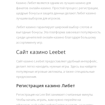
Казино Либет является одним из лучших казино для
фанатов онлайн-казино. Простой процесс регистрации,
щедрые бонусы и защита данных делают Либет казино
лучшим выбором для игроков.
Либет казино гарантирует широкий выбор слотов и
выгодные бонусы. Эта платформа завоевал популярность
среди ценителей онлайн-казино благодаря большому
ассортименту игр.
Сайт казино Leebet
Сайт казино Leebet предоставляет удобный интерфейс,
делает легко находить нужные игры. Здесь вы найдете
популярные игровые автоматы, а также специальные
предложения.
Регистрация казино Либет
Регистрация на Lee Bet занимает считанные минуты.
Чтобы начать играть, вам нужно перейти на
официальный сайт Leebet Casino и нажать на кнопку