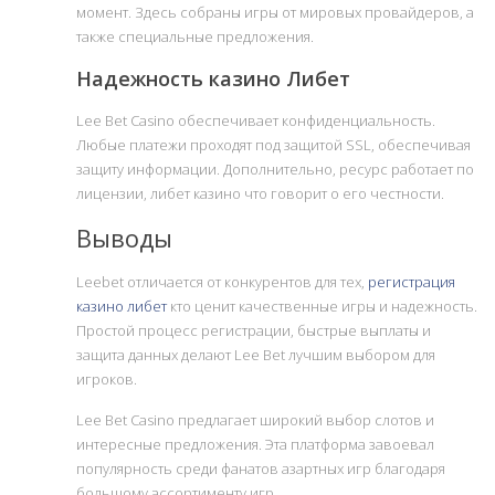
момент. Здесь собраны игры от мировых провайдеров, а
также специальные предложения.
Надежность казино Либет
Lee Bet Casino обеспечивает конфиденциальность.
Любые платежи проходят под защитой SSL, обеспечивая
защиту информации. Дополнительно, ресурс работает по
лицензии, либет казино что говорит о его честности.
Выводы
Leebet отличается от конкурентов для тех,
регистрация
казино либет
кто ценит качественные игры и надежность.
Простой процесс регистрации, быстрые выплаты и
защита данных делают Lee Bet лучшим выбором для
игроков.
Lee Bet Casino предлагает широкий выбор слотов и
интересные предложения. Эта платформа завоевал
популярность среди фанатов азартных игр благодаря
большому ассортименту игр.