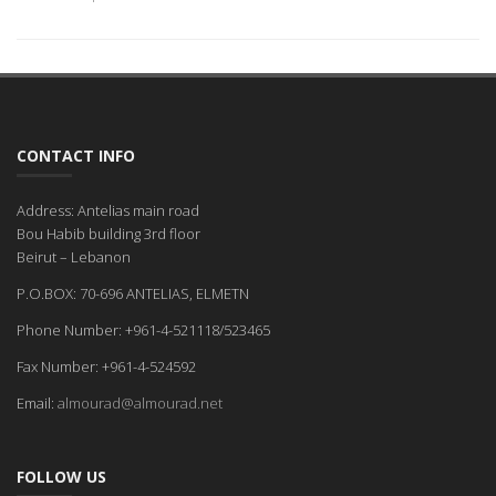
CONTACT INFO
Address: Antelias main road
Bou Habib building 3rd floor
Beirut – Lebanon
P.O.BOX: 70-696 ANTELIAS, ELMETN
Phone Number: +961-4-521118/523465
Fax Number: +961-4-524592
Email:
almourad@almourad.net
FOLLOW US