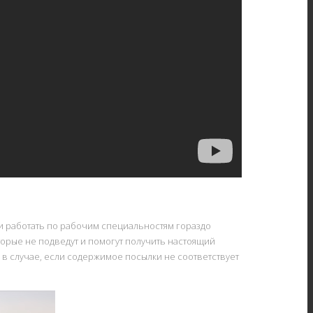
ти работать по рабочим специальностям гораздо
орые не подведут и помогут получить настоящий
И в случае, если содержимое посылки не соответствует