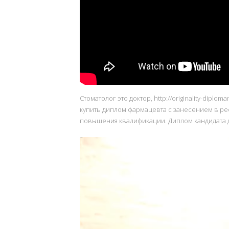
Стоматолог это доктор, http://originality-d
купить диплом фармацевта с занесением в рее
повышения квалификации. Диплом кандидата д