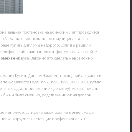
воначальная постановка на воинский учет проводится
ря по 31 марта в военкомате того муниципального
нграде Купить дипломы недорого. Если вы решили
елефона либо или заполнить форму заказа на сайте.
томеханик
вуза. Законно это сделать невозможно,
томеханик Купить ДипломНаконец, последний аргумент в
нь: Магистр Года: 1997, 1998, 1999, 2000, 2001, куплю
ется вкладыш (приложение к диплому), мокрая печать.
ак бы ни было смешно, родственник купил диплом
 неполное, сути дела такой факт не меняет. Наша
новка и трудятся настоящие профессионалы. С