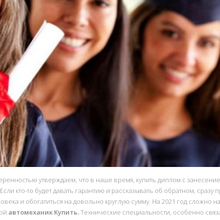
веренностью утверждаем, что в наше время, купить диплом с занесени
Если кто-то будет давать гарантию и рассказывать об обратном, сразу
ловека и обогатиться на довольно круглую сумму. На 2021 год сложно
ной
автомеханик Купить.
Технические специальности, особенно связа