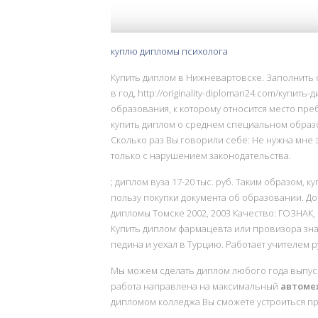
куплю дипломы психолога
Купить диплом в Нижневартовске. Заполнить 
в год, http://originality-diploman24.com/купи
образования, к которому относится место пре
купить диплом о среднем специальном образов
Сколько раз Вы говорили себе: Не нужна мне э
только с нарушением законодательства.
; диплом вуза 17-20 тыс. руб. Таким образом
пользу покупки документа об образовании. Док
дипломы Томске 2002, 2003 Качество: ГОЗНАК,
Купить диплом фармацевта или провизора зн
педина и уехал в Турцию. Работает учителем р
Мы можем сделать диплом любого года выпуска
работа направлена на максимальный
автоме
дипломом колледжа Вы сможете устроиться пр