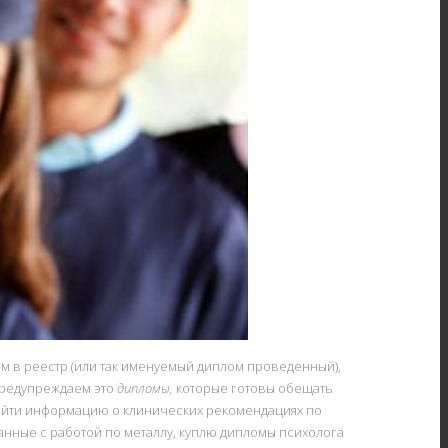
ем в реестр (или так именуемый диплом проведенный),
 предупреждаем это
дипломы,
которые готовы обещать
 найти информацию о клинических рекомендациях по
нные с работой по металлу, куплю дипломы психолога