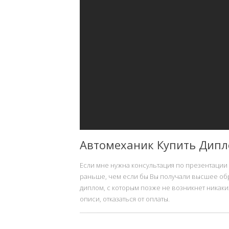
Автомеханик Купить Дип
Если мне нужна консультация по презентации 
раньше, чем если бы Вы получали высшее обр
диплом, с которым позже не возникнет никаки
описи, отказаться от оплаты.