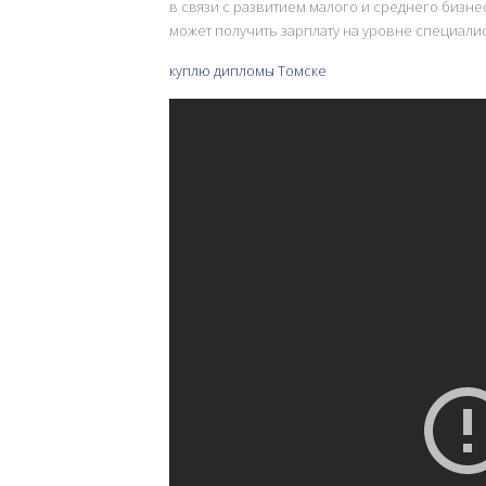
в связи с развитием малого и среднего бизне
может получить зарплату на уровне специалис
куплю дипломы Томске