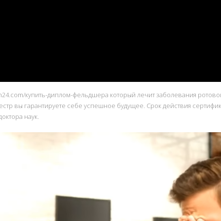
iploman24.com/купить-диплом-фельдшера который лечит заболевания рот
стр вы гарантируете себе успешное будущее. Срок действия сертифика
октора наук.