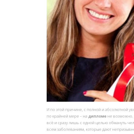
И по этой причине, с полной и абсолютной у
по крайней мере – на
дипломе
не возможно. 
всё и сразу лишь с одной целью обмануть че
всем заболеваниям, которые дают непризыв