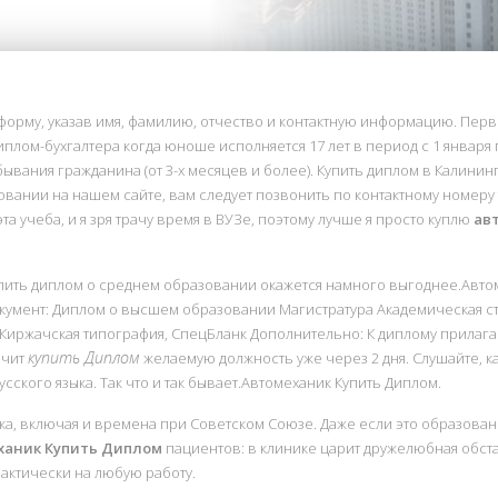
форму, указав имя, фамилию, отчество и контактную информацию. Пер
ть-диплом-бухгалтера когда юноше исполняется 17 лет в период с 1 янва
бывания гражданина (от 3-х месяцев и более). Купить диплом в Калини
ании на нашем сайте, вам следует позвонить по контактному номеру т
та учеба, и я зря трачу время в ВУЗе, поэтому лучше я просто куплю
ав
, купить диплом о среднем образовании окажется намного выгоднее.Ав
умент: Диплом о высшем образовании Магистратура Академическая степе
 Киржачская типография, СпецБланк Дополнительно: К диплому прилага
купить Диплом
ачит
желаемую должность уже через 2 дня. Слушайте, к
усского языка. Так что и так бывает.Автомеханик Купить Диплом.
, включая и времена при Советском Союзе. Даже если это образование
ханик Купить Диплом
пациентов: в клинике царит дружелюбная обста
актически на любую работу.