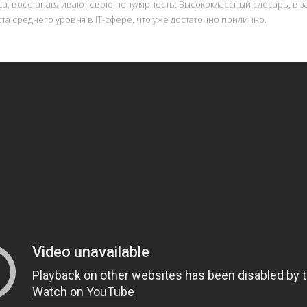
са, восстанавливают свою популярность. Высококлассный слесарь, в за
та среднего уровня в IT-сфере, что уже достаточно прилично.