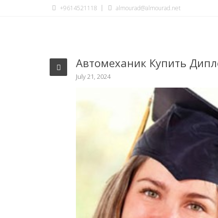
+9614521118
almourad@almourad.net
Автомеханик Купить Дип
July 21, 2024